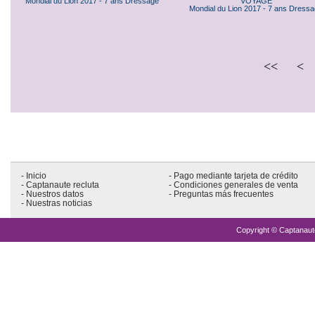
Mondial du Lion 2017 - 7 ans Dressage
VOYAGE
Mondial du Lion 2017 - 7 ans Dress
<<
<
- Inicio
- Pago mediante tarjeta de crédito
- Captanaute recluta
- Condiciones generales de venta
- Nuestros datos
- Preguntas más frecuentes
- Nuestras noticias
Copyright © Captanaute