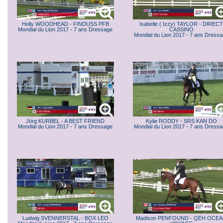
Holly WOODHEAD - FINDUSS PFB
Isabelle ( Izzy) TAYLOR - DIRECT
Mondial du Lion 2017 - 7 ans Dressage
CASSINO
Mondial du Lion 2017 - 7 ans Dress
Jörg KURBEL - A BEST FRIEND
Kylie RODDY - SRS KAN DO
Mondial du Lion 2017 - 7 ans Dressage
Mondial du Lion 2017 - 7 ans Dress
Ludwig SVENNERSTAL - BOX LEO
Madison PENFOUND - QEH OCE