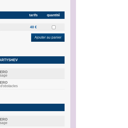
tarifs
quantité
40 €
Ajouter au panier
MARTYSHEV
MERO
ssage
MERO
 d'obstacles
MERO
ssage