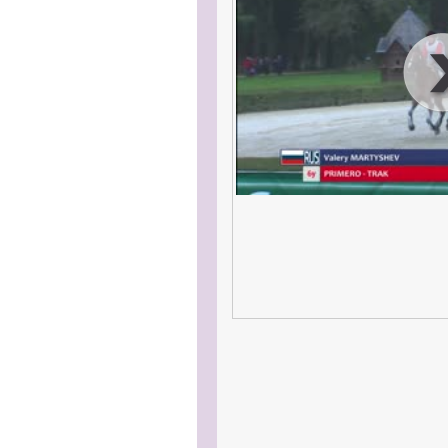
00
:
00
:
00
|
00