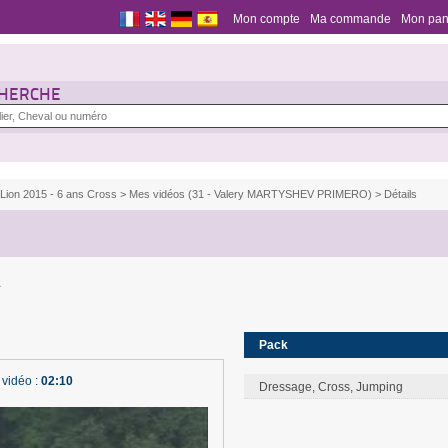
Mon compte
Ma commande
Mon pan
HERCHE
 Lion 2015 - 6 ans Cross
>
Mes vidéos (31 - Valery MARTYSHEV PRIMERO)
> Détails
1
Pack
 vidéo :
02:10
Dressage, Cross, Jumping