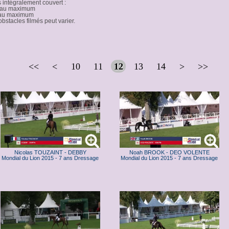
 intégralement couvert :
s au maximum
s au maximum
bstacles filmés peut varier.
<<
<
10
11
12
13
14
>
>>
Nicolas TOUZAINT - DEBBY
Noah BROOK - DEO VOLENTE
Mondial du Lion 2015 - 7 ans Dressage
Mondial du Lion 2015 - 7 ans Dressage