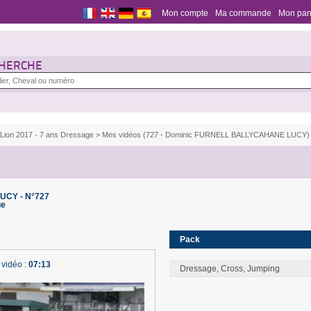
Mon compte
Ma commande
Mon pan
HERCHE
 Lion 2017 - 7 ans Dressage
>
Mes vidéos (727 - Dominic FURNELL BALLYCAHANE LUCY)
UCY - N°727
ge
Pack
 vidéo :
07:13
Dressage, Cross, Jumping