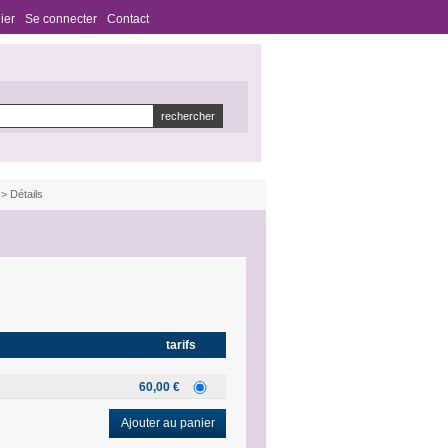
ier
Se connecter
Contact
> Détails
tarifs
60,00 €
Ajouter au panier