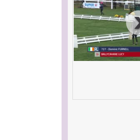
00
:
00
:
00
|
00