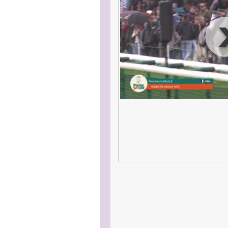
00
:
00
:
00
|
00