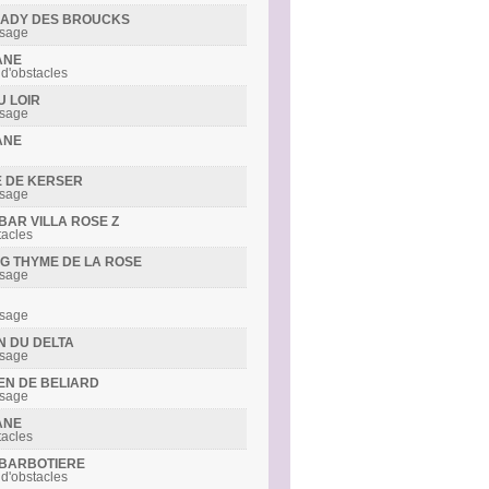
R LADY DES BROUCKS
ssage
ANE
 d'obstacles
U LOIR
ssage
ANE
DE DE KERSER
ssage
IBAR VILLA ROSE Z
tacles
ING THYME DE LA ROSE
ssage
ssage
IN DU DELTA
ssage
DEN DE BELIARD
ssage
ANE
tacles
S BARBOTIERE
 d'obstacles