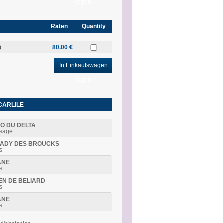
legen
Raten
Quantity
)
80.00 €
In Einkaufswagen
legen
CARLILE
NO DU DELTA
ssage
R LADY DES BROUCKS
s
ANE
s
DEN DE BELIARD
s
ANE
s