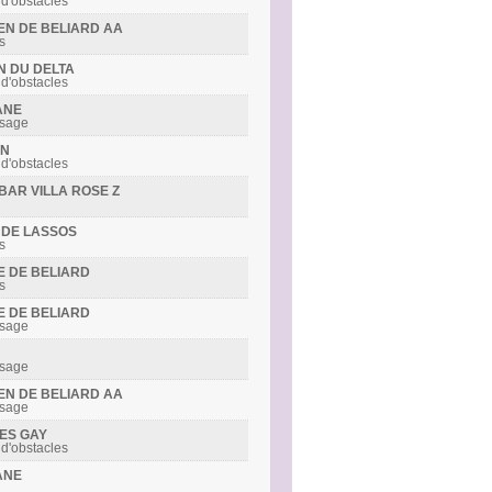
 d'obstacles
DEN DE BELIARD AA
s
IN DU DELTA
 d'obstacles
ANE
ssage
ON
 d'obstacles
IBAR VILLA ROSE Z
Y DE LASSOS
s
LE DE BELIARD
s
LE DE BELIARD
ssage
ssage
DEN DE BELIARD AA
ssage
MES GAY
 d'obstacles
ANE