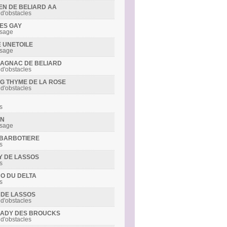
DEN DE BELIARD AA
 d'obstacles
MES GAY
ssage
E UNETOILE
ssage
RMAGNAC DE BELIARD
 d'obstacles
ING THYME DE LA ROSE
 d'obstacles
s
ON
ssage
S BARBOTIERE
s
LY DE LASSOS
s
NO DU DELTA
s
Y DE LASSOS
 d'obstacles
R LADY DES BROUCKS
 d'obstacles