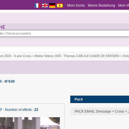
Mein Konto
Meine Bestellung
Mein 
HE
ion 2024 - 6 ans Cross
>
Meine Videos (630 - Thomas CARLILE ILIADE DE KERSER)
> Deta
 - N°630
Pack
27
- Number of efforts :
22
PACK EMAIL Dressage + Cross + 