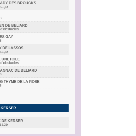
R LADY DES BROUCKS
ssage
s
DEN DE BELIARD
 d'obstacles
MES GAY
s
LY DE LASSOS
ssage
E UNETOILE
 d'obstacles
RMAGNAC DE BELIARD
s
ING THYME DE LA ROSE
s
E KERSER
DE DE KERSER
ssage