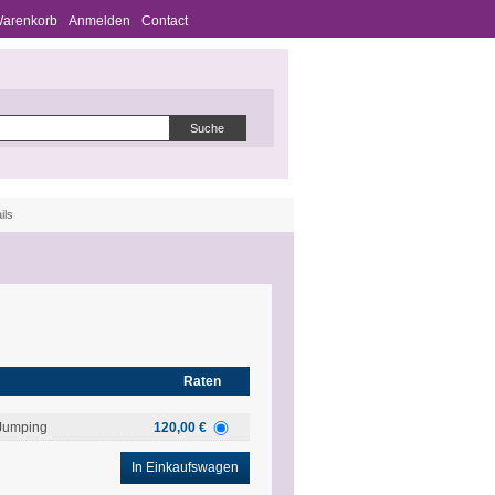
Warenkorb
Anmelden
Contact
ils
Raten
Jumping
120,00 €
In Einkaufswagen