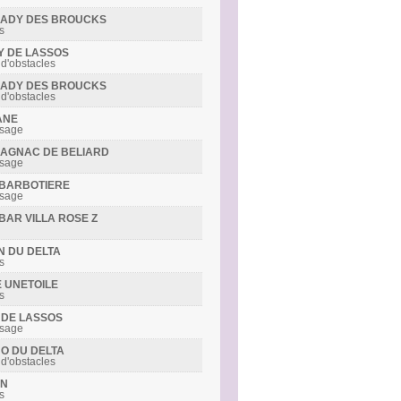
R LADY DES BROUCKS
s
LY DE LASSOS
 d'obstacles
R LADY DES BROUCKS
 d'obstacles
ANE
ssage
RMAGNAC DE BELIARD
ssage
S BARBOTIERE
ssage
IBAR VILLA ROSE Z
IN DU DELTA
s
E UNETOILE
s
Y DE LASSOS
ssage
NO DU DELTA
 d'obstacles
ON
s