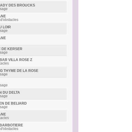
R LADY DES BROUCKS
ssage
ANE
 d'obstacles
U LOIR
ssage
ANE
DE DE KERSER
ssage
IBAR VILLA ROSE Z
tacles
ING THYME DE LA ROSE
ssage
ssage
IN DU DELTA
ssage
DEN DE BELIARD
ssage
ANE
tacles
S BARBOTIERE
 d'obstacles