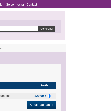
ier
Se connecter
Contact
ils
tarifs
Jumping
120,00 €
Ajouter au panier