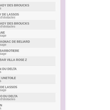
R LADY DES BROUCKS
s
LY DE LASSOS
 d'obstacles
R LADY DES BROUCKS
 d'obstacles
ANE
ssage
RMAGNAC DE BELIARD
ssage
S BARBOTIERE
ssage
IBAR VILLA ROSE Z
IN DU DELTA
s
E UNETOILE
s
Y DE LASSOS
ssage
NO DU DELTA
 d'obstacles
ON
s