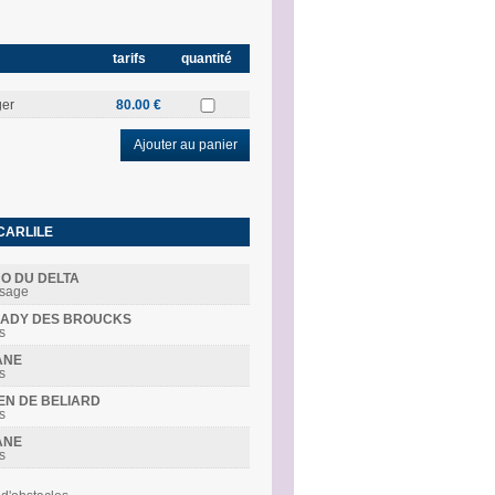
tarifs
quantité
ger
80.00 €
Ajouter au panier
CARLILE
NO DU DELTA
ssage
R LADY DES BROUCKS
s
ANE
s
DEN DE BELIARD
s
ANE
s