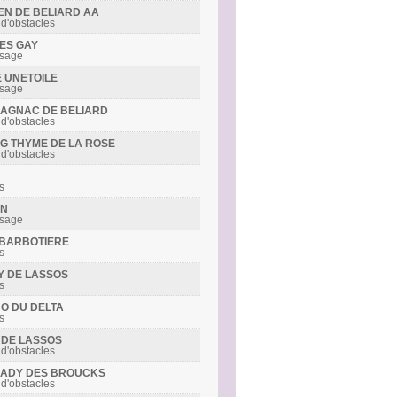
DEN DE BELIARD AA
 d'obstacles
MES GAY
ssage
E UNETOILE
ssage
RMAGNAC DE BELIARD
 d'obstacles
ING THYME DE LA ROSE
 d'obstacles
s
ON
ssage
S BARBOTIERE
s
LY DE LASSOS
s
NO DU DELTA
s
Y DE LASSOS
 d'obstacles
R LADY DES BROUCKS
 d'obstacles