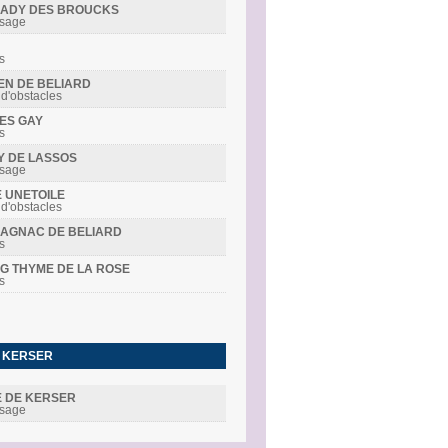
R LADY DES BROUCKS
ssage
s
DEN DE BELIARD
 d'obstacles
MES GAY
s
LY DE LASSOS
ssage
E UNETOILE
 d'obstacles
RMAGNAC DE BELIARD
s
ING THYME DE LA ROSE
s
E KERSER
DE DE KERSER
ssage