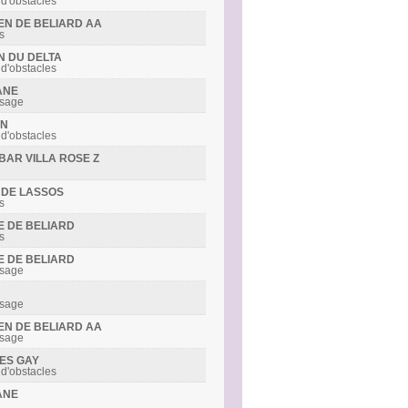
 d'obstacles
DEN DE BELIARD AA
s
IN DU DELTA
 d'obstacles
ANE
ssage
ON
 d'obstacles
IBAR VILLA ROSE Z
Y DE LASSOS
s
LE DE BELIARD
s
LE DE BELIARD
ssage
ssage
DEN DE BELIARD AA
ssage
MES GAY
 d'obstacles
ANE