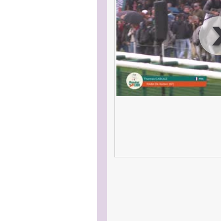
00
:
00
:
00
|
00