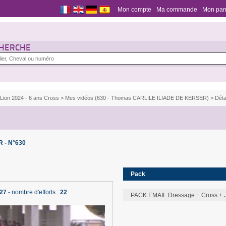
Mon compte
Ma commande
Mon pan
HERCHE
 Lion 2024 - 6 ans Cross
>
Mes vidéos (630 - Thomas CARLILE ILIADE DE KERSER)
> Déta
 - N°630
Pack
:27
- nombre d'efforts :
22
PACK EMAIL Dressage + Cross + 